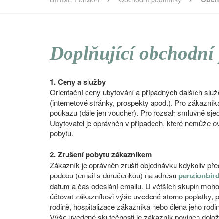
Doplňující obchodní
1
. Ceny a služby
Orientační ceny ubytování a případných dalších služ
(internetové stránky, prospekty apod.). Pro zákazní
poukazu (dále jen voucher). Pro rozsah smluvně sjed
Ubytovatel je oprávněn v případech, které nemůže ov
pobytu.
2. Zrušení pobytu zákazníkem
Zákazník je oprávněn zrušit objednávku kdykoliv př
podobu (email s doručenkou) na adresu
penzionbir
datum a čas odeslání emailu. U větších skupin mohou
účtovat zákazníkovi výše uvedené storno poplatky, 
rodině, hospitalizace zákazníka nebo člena jeho rod
Výše uvedené skutečnosti je zákazník povinen dolož