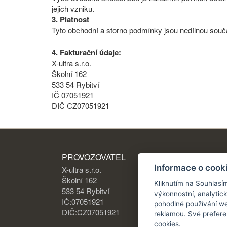
jejich vzniku.
3. Platnost
Tyto obchodní a storno podmínky jsou nedílnou souč
4. Fakturační údaje:
X-ultra s.r.o.
Školní 162
533 54 Rybitví
IČ 07051921
DIČ CZ07051921
PROVOZOVATEL
Informace o cook
X-ultra s.r.o.
Školní 162
Kliknutím na Souhlasí
533 54 Rybitví
výkonnostní, analytic
IČ:07051921
pohodlné používání we
DIČ:CZ07051921
reklamou. Své prefere
cookies.