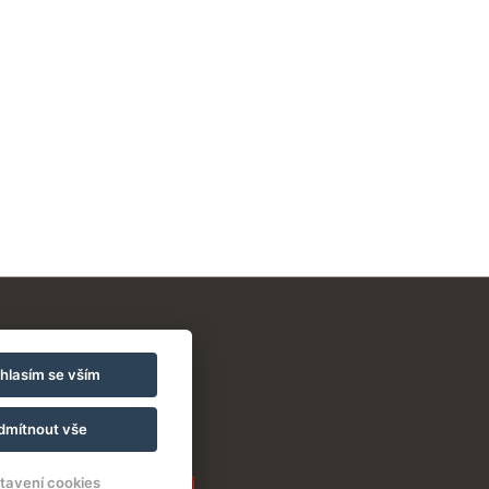
hlasím se vším
dmítnout vše
tavení cookies