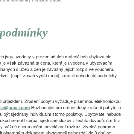
 podmínky
eb jsou uvedeny v prezentačních materiálech ubytovatele
ka je však závazná ta cena, která je uvedena v ubytovacím
naných služeb a cen je závazný jejich rozpis ve voucheru.
livnit (např. zásah vyšší moci), změnit dohodnuté podmínky
ed příjezdem. Zrušení pobytu vyžaduje písemnou elektronickou
die@gmail.com
Rozhodující pro určení doby zrušení pobytu je
 být sjednány individuální storno poplatky. Ubytovatel nebude
pokud nemohl čerpat sjednané služby z těchto důvodů: úmrtí v
iny, vážné onemocnění, povolávací rozkaz, živelná pohroma.
it písemným dokladem ubytovateli nejpozději do 3 dnů od