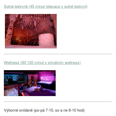
Solná jeskyně (45 minut relaxace v solné jeskyni)
Wellness (60-120 minut v privátním wellness)
Výborné snídaně (po-pá 7-10, so a ne 8-10 hod)