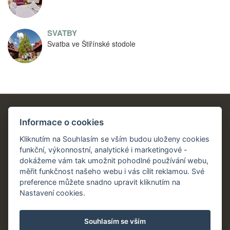
SVATBY
Svatba ve Štiřínské stodole
PROVOZOVATEL
Informace o cookies
X-ultra s.r.o.
Kliknutím na Souhlasím se vším budou uloženy cookies
Školní 162
funkční, výkonnostní, analytické i marketingové -
533 54 Rybitví
dokážeme vám tak umožnit pohodlné používání webu,
IČ:07051921
měřit funkčnost našeho webu i vás cílit reklamou. Své
DIČ:CZ07051921
preference můžete snadno upravit kliknutím na
Nastavení cookies.
Souhlasím se vším