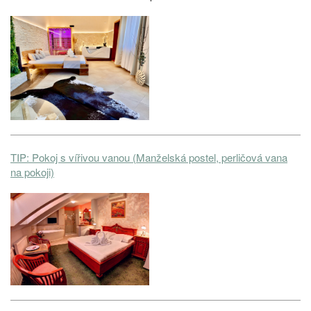
TIP: Pokoj s vířivou vanou (Manželská postel, perličová vana
na pokoji)