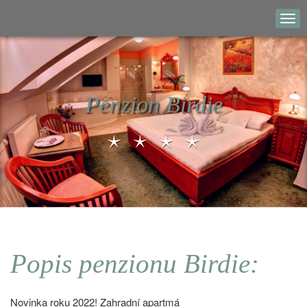
Penzion Birdie
Popis penzionu Birdie:
Novinka roku 2022! Zahradní apartmá