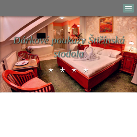
Dárkové poukazy Štiřínská
stodola